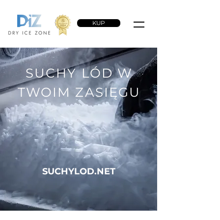
KUP
SUCHY LÓD W
TWOIM ZASIĘGU
SUCHYLOD.NET