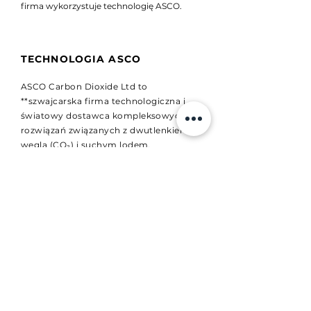
firma wykorzystuje technologię ASCO.
TECHNOLOGIA ASCO
ASCO Carbon Dioxide Ltd to
**szwajcarska firma technologiczna i
światowy dostawca kompleksowych
rozwiązań związanych z dwutlenkiem
węgla (CO₂) i suchym lodem.
TECHNOLOGIA SENSITECH
Sensitech to globalna technologia i
zestaw rozwiązań do monitorowania i
zarządzania temperaturą oraz
warunkami łańcucha chłodniczego,
zapewniający widoczność i ochronę