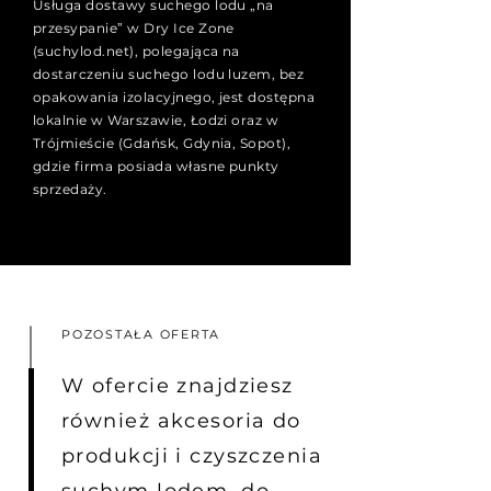
Usługa dostawy suchego lodu „na
przesypanie” w Dry Ice Zone
(suchylod.net), polegająca na
dostarczeniu suchego lodu luzem, bez
opakowania izolacyjnego, jest dostępna
lokalnie w Warszawie, Łodzi oraz w
Trójmieście (Gdańsk, Gdynia, Sopot),
gdzie firma posiada własne punkty
sprzedaży.
POZOSTAŁA OFERTA
W ofercie znajdziesz
również akcesoria do
produkcji i czyszczenia