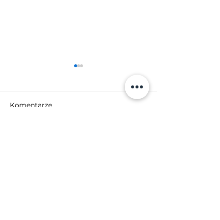
Komentarze
Napisz komentarz...
Suchy lód całodobowo?
Suchy lód na
przesypanie?
DRY ICE ZONE
SP. Z O.O.
NIP: 5342492983