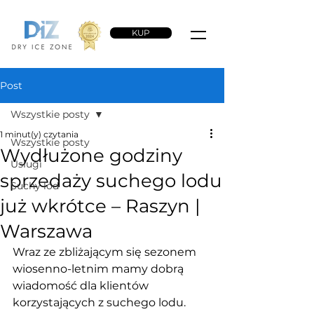
KUP
Post
Wszystkie posty
1 minut(y) czytania
Wszystkie posty
Wydłużone godziny
Usługi
sprzedaży suchego lodu
Suchy lód
już wkrótce – Raszyn |
Warszawa
Wraz ze zbliżającym się sezonem 
wiosenno-letnim mamy dobrą 
wiadomość dla klientów 
korzystających z suchego lodu. 